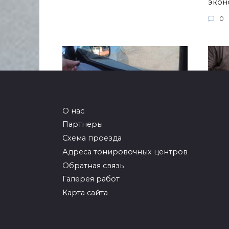
экон
0
О нас
Партнеры
Схема проезда
Съемная силиконовая
Сня
Адреса тонировочных центров
тонировка
тон
Обратная связь
Эта тонировка является
Тони
Галерея работ
новинкой на рынке
долг
автомобильных
Карта сайта
0
0
2.3к.