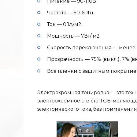
Питание — 90-110В
Частота — 50-60Гц
Ток — 0,1А/м2
Мощность — 7Вт/ м2
Скорость переключения — менее 1
Прозрачность — 75% (выкл.), 7% (вк
Все пленки с защитным покрытие
Электрохромная тонировка — это техн
электрохромное стекло TGE, меняюще
электрического тока, без применения