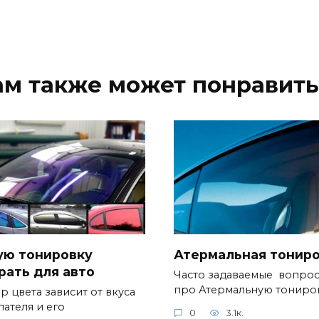
ам также может понравить
ую тонировку
Атермальная тонир
рать для авто
Часто задаваемые вопро
про Атермальную тониро
р цвета зависит от вкуса
пателя и его
0
3.1к.