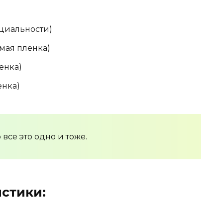
нциальности)
емая пленка)
енка)
енка)
все это одно и тоже.
стики: