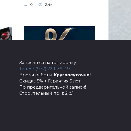
0
2.4к.
Записаться на тонировку
Тел. +7 (977) 729-39-49
Время работы:
Круглосуточно!
Акция — Скидки —
Скидка 5% + Гарантия 5 лет!
По предварительной записи!
Спецпредложения
Строительный пр. д.2 с.1
ы
Действующие акции нашей
ости
компании.
0
1.7к.