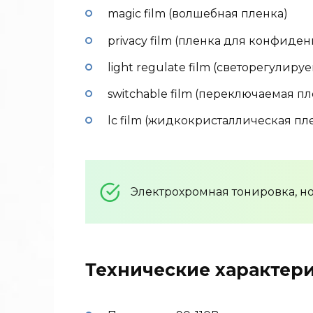
magic film (волшебная пленка)
privacy film (пленка для конфиде
light regulate film (светорегулиру
switchable film (переключаемая пл
lc film (жидкокристаллическая пл
Электрохромная тонировка, но 
Технические характери