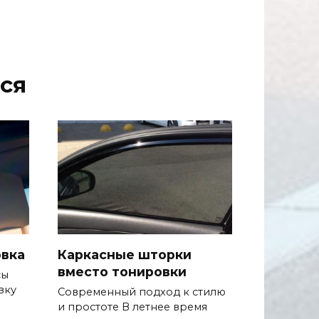
ся
овка
Каркасные шторки
вместо тонировки
сы
вку
Современный подход к стилю
и простоте В летнее время