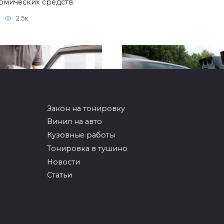
омических средств.
2.5к.
Закон на тонировку
Винил на авто
Кузовные работы
тие старой
ГИБДД запретили
Тонировка в тушино
ировочной пленки
использовать
Новости
портативные радар
ровочная пленка, увы, не
для измерения скор
Статьи
овечна, особенно если
Госавтоинспекция будет
3.2к.
фиксировать скорость
передвижения