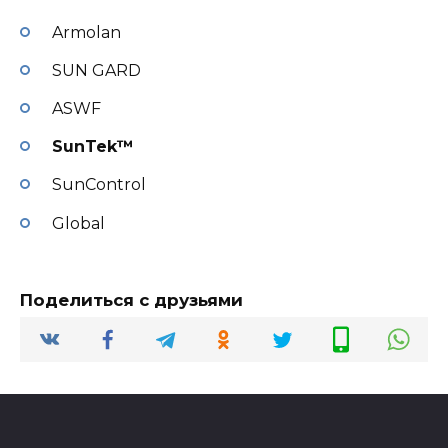
Armolan
SUN GARD
ASWF
SunTek™
SunControl
Global
Поделиться с друзьями