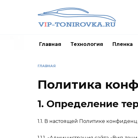
Перейти
к
содержанию
Главная
Технология
Пленка
ГЛАВНАЯ
Политика кон
1. Определение те
1.1. В настоящей Политике конфиден
1.1.1. «Администрация сайта «Вип-тон