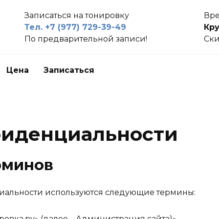
Записаться на тонировку
Вре
Тел. +7 (977) 729-39-49
Кру
По предварительной записи!
Ски
Цена
Записаться
фиденциальности
рминов
циальности используются следующие термины:
ировка.ру» (далее – Администрация сайта)» –