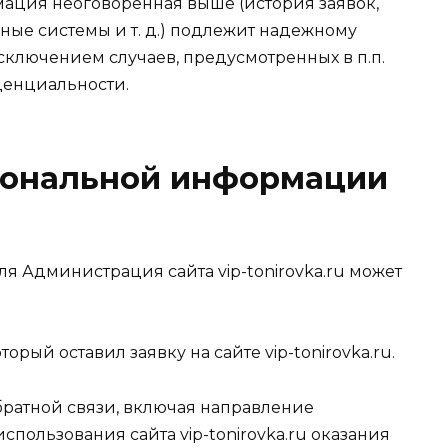
мация неоговоренная выше (история заявок,
ые системы и т. д.) подлежит надежному
сключением случаев, предусмотренных в п.п.
иденциальности.
рсональной информации
ля Администрация сайта vip-tonirovka.ru может
торый оставил заявку на сайте vip-tonirovka.ru.
обратной связи, включая направление
спользования сайта vip-tonirovka.ru оказания