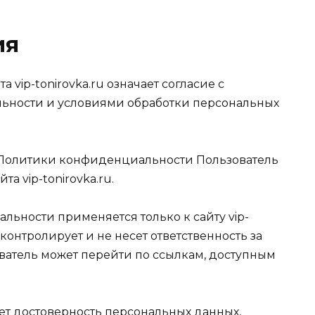
ия
а vip-tonirovka.ru означает согласие с
ьности и условиями обработки персональных
ми Политики конфиденциальности Пользователь
а vip-tonirovka.ru.
льности применяется только к сайту vip-
 контролирует и не несет ответственность за
ователь может перейти по ссылкам, доступным
ет достоверность персональных данных,