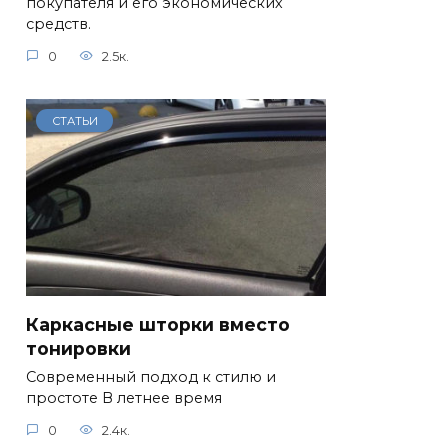
покупателя и его экономических
средств.
0
2.5к.
СТАТЬИ
Каркасные шторки вместо
тонировки
Современный подход к стилю и
простоте В летнее время
0
2.4к.