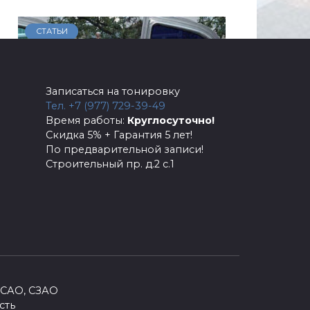
СТАТЬИ
Записаться на тонировку
Тел. +7 (977) 729-39-49
Время работы:
Круглосуточно!
Скидка 5% + Гарантия 5 лет!
По предварительной записи!
Строительный пр. д.2 с.1
Электрохромная тонировка
Уникальный продукт —
электрохромная
жидкокристаллическая
0
2.8к.
 САО, СЗАО
сть