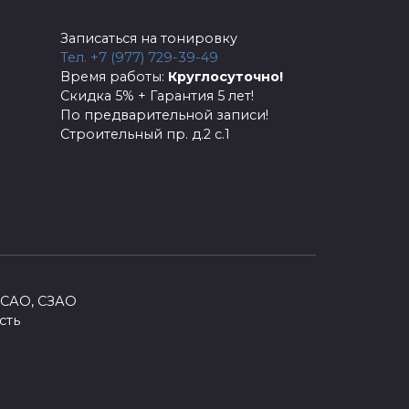
Записаться на тонировку
Тел. +7 (977) 729-39-49
Время работы:
Круглосуточно!
Скидка 5% + Гарантия 5 лет!
По предварительной записи!
Строительный пр. д.2 с.1
Каркасные шторки вместо
тонировки
Современный подход к стилю и
простоте В летнее время
0
2.4к.
 САО, СЗАО
сть